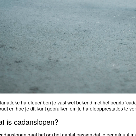
 fanatieke hardloper ben je vast wel bekend met het begrip 'cad
oudt en hoe je dit kunt gebruiken om je hardloopprestaties te verb
t is cadanslopen?
 cadanslopen gaat het om het aantal passen dat je per minuut ma