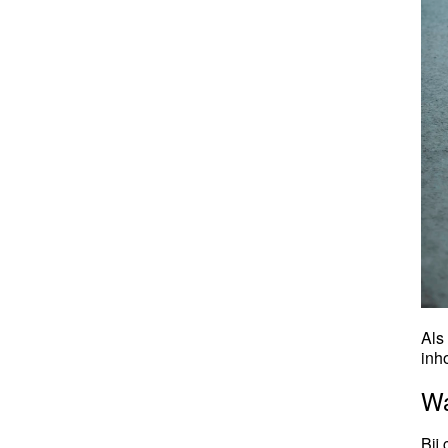
Als
inh
Wa
Bij