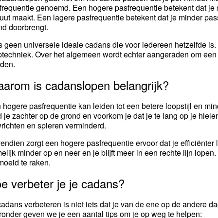
frequentie genoemd. Een hogere pasfrequentie betekent dat je s
uut maakt. Een lagere pasfrequentie betekent dat je minder pas
nd doorbrengt.
is geen universele ideale cadans die voor iedereen hetzelfde is. 
ptechniek. Over het algemeen wordt echter aangeraden om een
den.
arom is cadanslopen belangrijk?
 hogere pasfrequentie kan leiden tot een betere loopstijl en mind
d je zachter op de grond en voorkom je dat je te lang op je hiele
richten en spieren verminderd.
endien zorgt een hogere pasfrequentie ervoor dat je efficiënter 
elijk minder op en neer en je blijft meer in een rechte lijn lope
moeid te raken.
e verbeter je je cadans?
cadans verbeteren is niet iets dat je van de ene op de andere dag
ronder geven we je een aantal tips om je op weg te helpen: