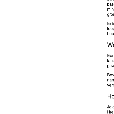
pas
min
gro
Er 
loo
hou
Wa
Een
lan
gew
Bov
nam
ver
Ho
Je 
Hie