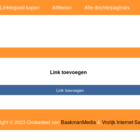
Linktegoed kopen
Artikelen
Alle dochterpagina's
Link toevoegen
Link toevoegen
ight © 2023 Onderdeel van
BaakmanMedia
&
Vrolijk Internet S