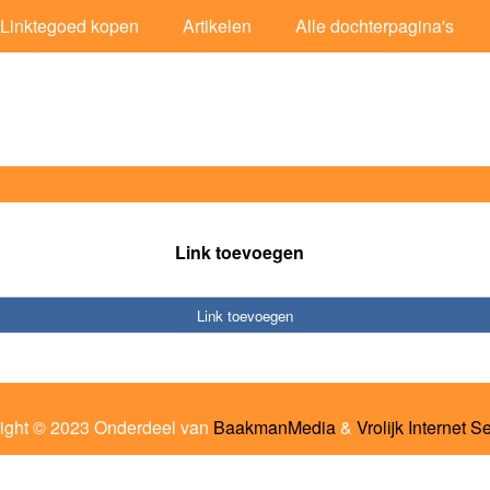
Linktegoed kopen
Artikelen
Alle dochterpagina's
Link toevoegen
Link toevoegen
ight © 2023 Onderdeel van
BaakmanMedia
&
Vrolijk Internet S